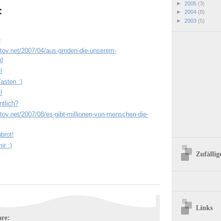
►
2005
(3)
:
►
2004
(8)
►
2003
(5)
e
tov.net/2007/04/aus-grnden-die-unserem-
l
!
Tasten :)
!
tlich?
tov.net/2007/08/es-gibt-millionen-von-menschen-die-
brot!
ir :)
Zufällig
Links
re: