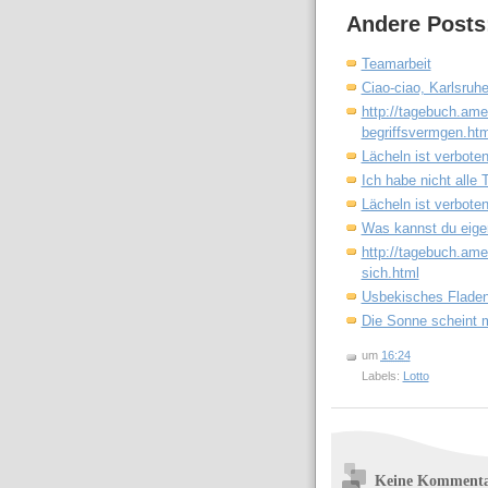
Andere Posts
Teamarbeit
Ciao-ciao, Karlsruh
http://tagebuch.ame
begriffsvermgen.htm
Lächeln ist verboten
Ich habe nicht alle 
Lächeln ist verboten
Was kannst du eigen
http://tagebuch.ame
sich.html
Usbekisches Fladen
Die Sonne scheint m
um
16:24
Labels:
Lotto
Keine Kommenta