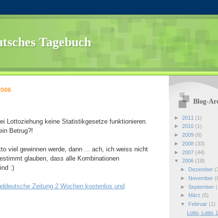
tsches Tagebuch
2006
Blog-Ar
►
2011
(1)
ei Lottoziehung keine Statistikgesetze funktionieren.
►
2010
(1)
 ein Betrug?!
►
2009
(6)
►
2008
(33)
to viel gewinnen werde, dann ... ach, ich weiss nicht
►
2007
(44)
estimmt glauben, dass alle Kombinationen
▼
2006
(18)
ind :)
►
Dezember
(
►
November
(
Süddeutsche Zeitung 2 Wochen kostenlos und
►
September
(
►
März
(5)
▼
Februar
(1)
Lotto, Lotto, 